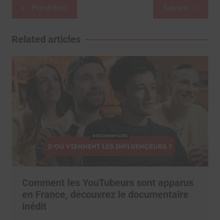
Navigation
Précédent
Suivant
de
l’article
Related articles
Comment les YouTubeurs sont apparus
en France, découvrez le documentaire
inédit