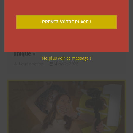
PRENEZ VOTRE PLACE !
Pour le lancement de Croquez le
Monde®, McDonald’s a convié des
influenceurs pour une « expérience
unique »
Ne plus voir ce message !
La rédaction
4 août 2026