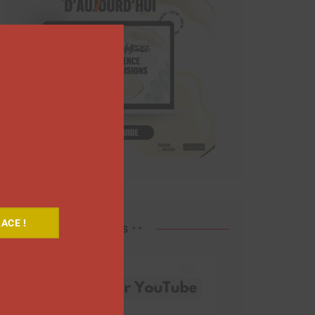
Close
this
module
ACE !
Découvrez nos vidéos