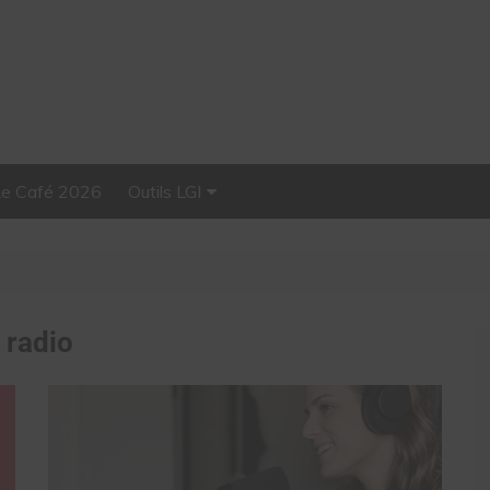
Le Café 2026
Outils LGI
Stellar, plateforme
d’influence tout-en-un
:
radio