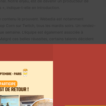
onal. Notre enjeu, est de devenir un producteur de
», indique-t-elle en introduction.
e contenu le prouvent. Webedia est notamment
op Corn sur Twitch, tous les mardis soirs. Un rendez-
que semaine. L’équipe est également associée à
 Malgré ces belles réussites, certains talents décident
to ou encore
Michou
volent désormais de leurs
n en croit Michèle Benzeno, car les désirs évoluent.
riorité pour nos talents est de trouver un business
if de liberté. On leur propose désormais des modèles
ités précédemment avec Domingo et Jamy illustrent
talents et les accompagner