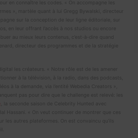
pour en connaître les codes. « On accompagne les
ormes », martèle quant à lui Gregg Bywalski, directeur
gne sur la conception de leur ligne éditoriale, sur
éos, en leur offrant l’accès à nos studios ou encore
buer au mieux leurs contenus, c’est-à-dire quand
Renard, directeur des programmes et de la stratégie
igital les créateurs. « Notre rôle est de les amener
itionner à la télévision, à la radio, dans des podcasts,
éos à la demande, via l’entité Webedia Creators »,
quent pas pour dire que le challenge est relevé: les
e
, la seconde saison de Celebrity Hunted avec
lal Hassani. « On veut continuer de montrer que ces
sur les autres plateformes. On est convaincu qu’ils
l.