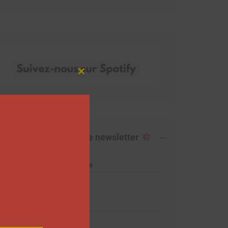
Close
this
module
Abonnez-vous à notre newsletter
Adresse de messagerie
Prénom