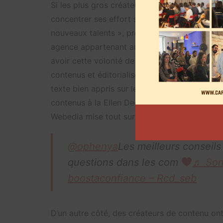
Si les plus gros créateurs de contenu sont fac
concentrer ses effort sur la découverte des pr
nouveaux talents », précise très clairement
agence appartenant au groupe. Petits comme p
avoir cette volonté de les faire évoluer. D’un
contenus et éditorialiser leur profil.
La TikTok
texte bien appris sur le lien si précieux nou
contenus à la Ellen Degeneres. A-t-elle trouv
Webedia mise tout sur le live?
@ophenya
Les meilleurs conseils 
questions dans les com
♬ Son 
boostaconfiance – Rcd_seb
D’un autre côté, des créateurs de contenu ont 