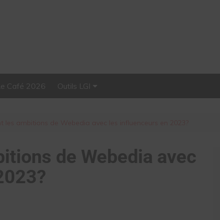
Le Café 2026
Outils LGI
Stellar, plateforme
d’influence tout-en-un
nt les ambitions de Webedia avec les influenceurs en 2023?
bitions de Webedia avec
 2023?