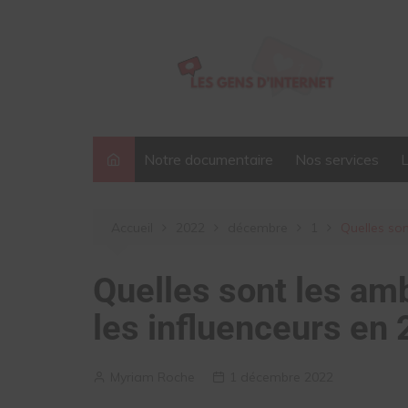
Aller
au
contenu
Notre documentaire
Nos services
Accueil
2022
décembre
1
Quelles so
Quelles sont les am
les influenceurs en
Myriam Roche
1 décembre 2022