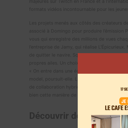
majeures sur Twitch en France et à l’internati
formats vidéos incontournable pour les jeunes 
Les projets menés aux côtés des créateurs d
associé à Domingo pour produire l’émission P
vous qui enregistre des millions de vues cha
l’entreprise de Jamy, qui réalise L’Épicurieux.
de quitter le navire. Squeezie, Mcfly et Carli
propres ailes. Un choix qui n’étonne pas si l’o
« On entre dans une économie de format. La p
model, poursuit-elle. Les influenceurs ont so
de collaboration hybrides ». Les exemples c
bien cette manière de travailler.
Découvrir de nouveaux 