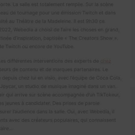
orte. La salle est totalement remplie. Sur la scène
plateau de tournage pour une émission Twitch et dans
té au Théâtre de la Madeleine. Il est 9h30 ce
2022, Webedia a choisi de faire les choses en grand,
tinée d’inspiration, baptisée « The Creators Show ».
, de Twitch ou encore de YouTube.
Les différentes interventions des experts de
chez
teurs de contenu et de marques partenaires. Le
depuis chez lui en visio, avec l’équipe de Coca Cola,
 Joycar, un studio de musique imaginé dans un van.
’air qui arrive sur scène accompagnée d’un TikTokeur,
 les jeunes à candidater. Des prises de parole
urer l’audience dans la salle. Oui, avec Webedia, il
ants avec des créateurs populaires, qui connaissent
raire…