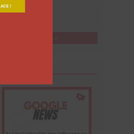
ACE !
Nom
Envoyer
Google News