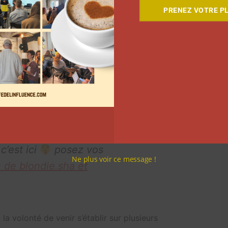
ilement identifiables,
Webedia
veut également
PRENEZ VOTRE PL
ofils émergents. « L’enjeu clé est de découvrir de
 Raphaël Demnard, General Manager chez Sampleo, une
lus gros talents, les équipes en interne semblent
 côté, Webedia les aide à mieux commercialiser leurs
euse
Ophenya est montée sur scène pour réciter un
é avec sa communauté et son envie de créer des
é cette comparaison seule, tout en sachant que
c’est ici
posez vos
Ne plus voir ce message !
de blondie.sha et
la volonté de venir s’établir sur plusieurs