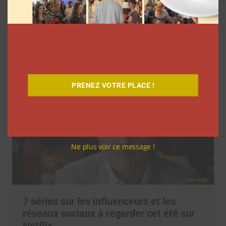
l’agence L’Intrus a « réconcilié »
marques et créateurs de contenu avec
M6
Clara Phelippeaux
6 août 2026
PRENEZ VOTRE PLACE !
Ne plus voir ce message !
7 séries sur les influenceurs et les
réseaux sociaux à regarder cet été sur
Netflix