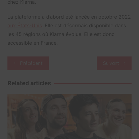
chez Klarna.
La plateforme a d’abord été lancée en octobre 2022
aux États-Unis
. Elle est désormais disponible dans
les 45 régions où Klarna évolue. Elle est donc
accessible en France.
Navigation
Précédent
Suivant
de
l’article
Related articles