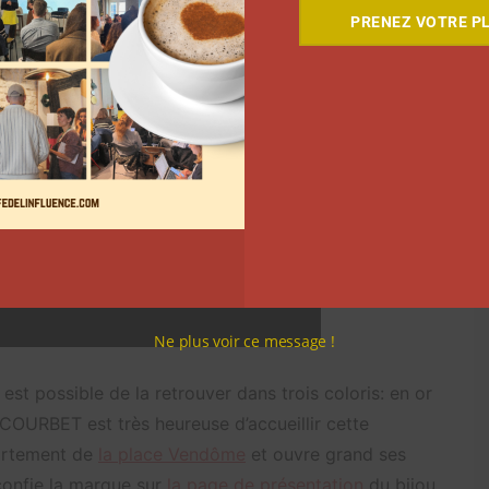
PRENEZ VOTRE PL
Ne plus voir ce message !
est possible de la retrouver dans trois coloris: en or
 COURBET est très heureuse d’accueillir cette
artement de
la place Vendôme
et ouvre grand ses
confie la marque sur
la page de présentation
du bijou.