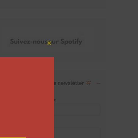
Close
this
module
Abonnez-vous à notre newsletter
Adresse de messagerie
Prénom