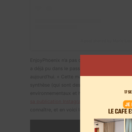
A post shared by Marie Lo
EnjoyPhoenix n’a pas choisi de collaborer ave
a déjà pu dans le passé discuter avec les éq
aujourd’hui.
« Cette maison de joaillerie fabr
synthèse (qui sont des VRAIS diamants mais cu
environnementaux et humains que les filières d
sa publication Instagram
. « Il existe des alter
connaître, et en voici la preuve », conclut-elle