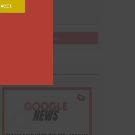
ACE !
Nom
Envoyer
Google News