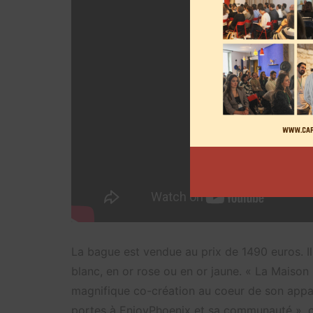
La bague est vendue au prix de 1490 euros. Il 
blanc, en or rose ou en or jaune. « La Maison
magnifique co-création au coeur de son app
portes à EnjoyPhoenix et sa communauté », 