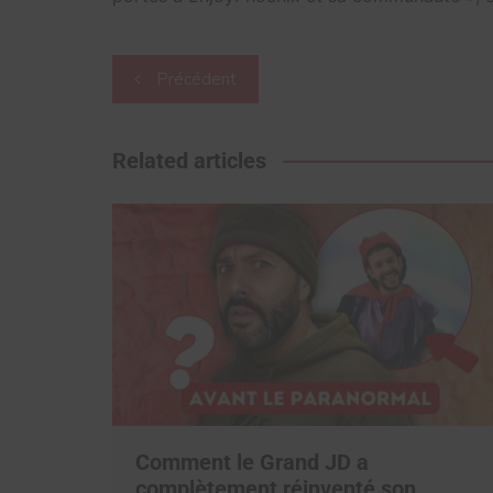
Navigation
Précédent
de
l’article
Related articles
Comment le Grand JD a
complètement réinventé son