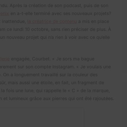
endu. Après la création de son podcast, puis de son
enix
en a-t-elle terminé avec ses nouveaux projets?
t inattendue,
la créatrice de contenu
a mis en place
m ce lundi 10 octobre, sans rien préciser de plus. À
 nouveau projet qui n’a rien à voir avec ce qu’elle
lerie
engagée, Courbet. «
Je sors ma bague
fièrement sur son compte Instagram. « Je voulais une
 On a longuement travaillé sur la couleur des
ûr, mais aussi une étoile, en fait, un fragment de
la fois une lune, qui rappelle le « C » de la marque,
fin et lumineux grâce aux pierres qui ont été rajoutées.