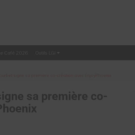
Le Café 2026
Outils LGI
Stellar, plateforme
d’influence tout-en-un
 Courbet signe sa première co-création avec EnjoyPhoenix
 signe sa première co-
Phoenix