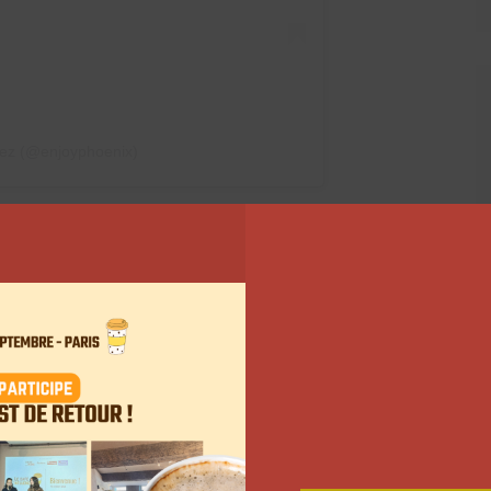
pez (@enjoyphoenix)
c cette entreprise pour rien. La créatrice de contenu
uipes. La marque répond aux valeurs qu’elle partage
ique ses bijoux à base d’or recyclé et de diamants de
ltivés en laboratoire, ce qui évite les désastres
e l’or et du diamants engendrent) », écrit-elle dans
natives plus écologiques, il suffit juste de les
.