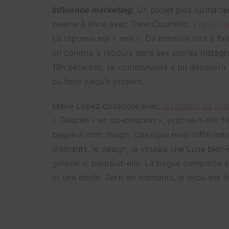
Influence marketing
. Un projet plus qu’inatt
baume à lèvre avec Trew Cosmetic,
EnjoyPho
La réponse est « non ». De manière tout à fai
un compte à rebours dans ses stories Instagra
18h pétantes, sa communauté a pu découvrir un
pu faire jusqu’à présent.
Marie Lopez collabore avec
la maison de joail
« Galatée » en co-création », précise-t-elle 
bague à mon image, classique mais différente.
diamants, le design, je voulais une Lune bien-s
galaxie », poursuit-elle. La bague comporte à 
et une étoile. Serti de diamants, le bijou est 