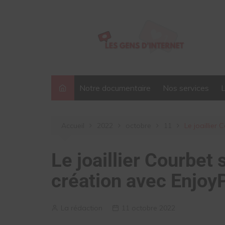
Aller
au
contenu
Notre documentaire
Nos services
Accueil
2022
octobre
11
Le joaillier
Le joaillier Courbet
création avec Enjoy
La rédaction
11 octobre 2022