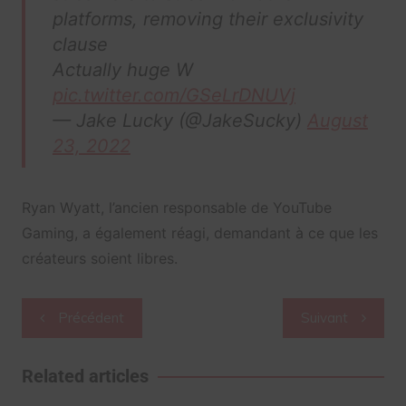
platforms, removing their exclusivity
clause
Actually huge W
pic.twitter.com/GSeLrDNUVj
— Jake Lucky (@JakeSucky)
August
23, 2022
Ryan Wyatt, l’ancien responsable de YouTube
Gaming, a également réagi, demandant à ce que les
créateurs soient libres.
Navigation
Précédent
Suivant
de
l’article
Related articles