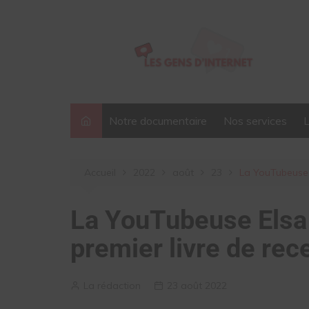
Aller
au
contenu
Notre documentaire
Nos services
Accueil
2022
août
23
La YouTubeuse 
La YouTubeuse Elsa
premier livre de rec
La rédaction
23 août 2022