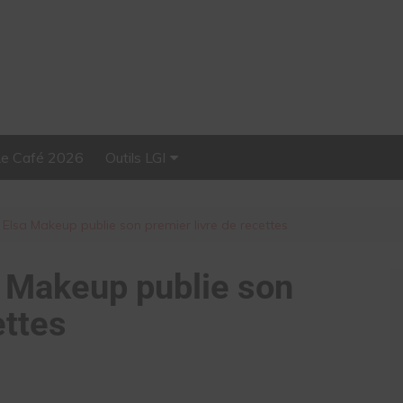
Le Café 2026
Outils LGI
Stellar, plateforme
d’influence tout-en-un
Elsa Makeup publie son premier livre de recettes
 Makeup publie son
ettes