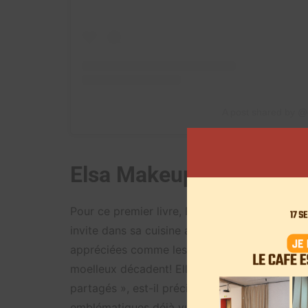
A post shared by 
Elsa Makeup partage 40
Pour ce premier livre, Elsa propose à sa comm
invite dans sa cuisine afin de partager ses r
appréciées comme les Tenders de poulet, son
moelleux décadent! Elle livre également tous s
partagés », est-il précisé sur la page de vent
emblématiques déjà vues sur YouTube et d’autr