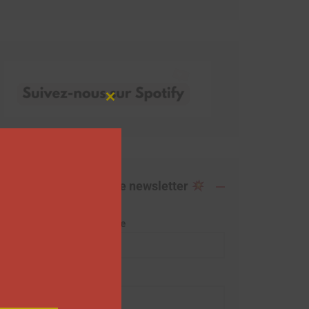
Close
this
module
Abonnez-vous à notre newsletter
Adresse de messagerie
Prénom