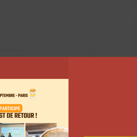
@elsamakeup
 recettes
unauté ses 40 recettes favorites. « L’auteure vous
ecettes emblématiques, reprises de ses vidéos les plus
 Tiramisu au Spéculoos ou encore le Brownie au
es autres petits plats favoris et encore jamais
e. «
Il contient mes recettes favorites, des
es exclusives », surenchérit l’influenceuse.