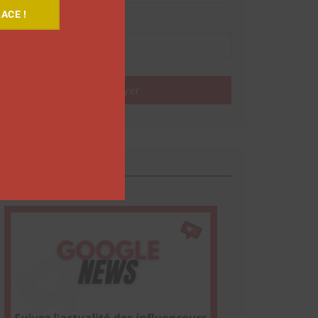
ACE !
Nom
Envoyer
Google News