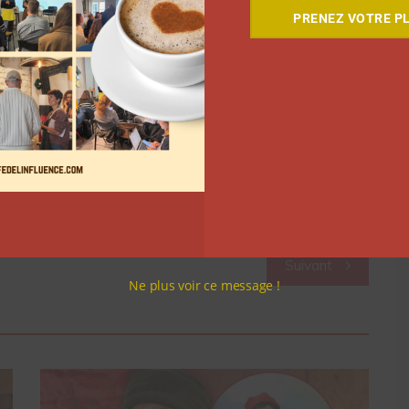
PRENEZ VOTRE PL
sa s’est lancée dans cette aventure. L’entreprise a
ients avant leur publication. « Si 100 lecteurs (seuil
vre, nous le publions et nous l’expédions. Sinon, le
rien », explique l’équipe. C’est ce qu’il se passe
 contenu. Au moment où nous écrivons ces lignes, il
s pour atteindre les 100%. Pour vous procurer le livre,
Suivant
Ne plus voir ce message !