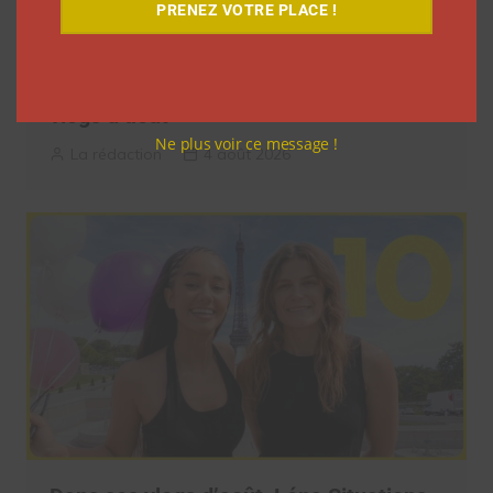
PRENEZ VOTRE PLACE !
Elle s’inspire des vlogs d’août de Léna
Situations pour créer « Le RAB des
vlogs d’août »
Ne plus voir ce message !
La rédaction
4 août 2026