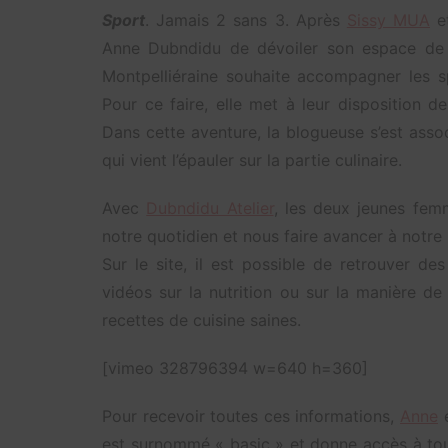
Sport
. Jamais 2 sans 3. Après
Sissy MUA
e
Anne Dubndidu de dévoiler son espace de c
Montpelliéraine souhaite accompagner les s
Pour ce faire, elle met à leur disposition d
Dans cette aventure, la blogueuse s’est asso
qui vient l’épauler sur la partie culinaire.
Avec
Dubndidu Atelier
, les deux jeunes fe
notre quotidien et nous faire avancer à notr
Sur le site, il est possible de retrouver de
vidéos sur la nutrition ou sur la manière d
recettes de cuisine saines.
[vimeo 328796394 w=640 h=360]
Pour recevoir toutes ces informations,
Anne
e
est surnommé « basic » et donne accès à tou