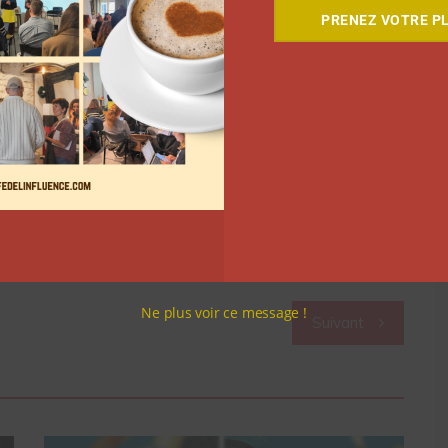
er
(@dubndiduatelier)
PRENEZ VOTRE PL
es influenceurs sur
Twitter
Ne plus voir ce message !
Suivant