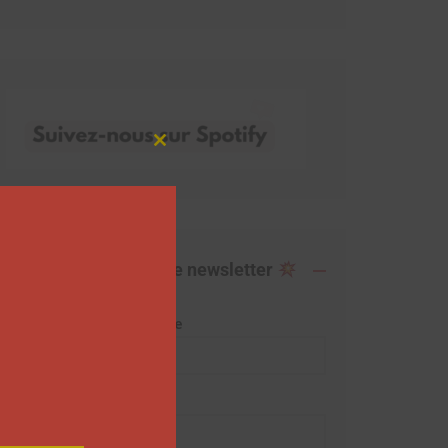
Close
this
module
Abonnez-vous à notre newsletter
Adresse de messagerie
Prénom