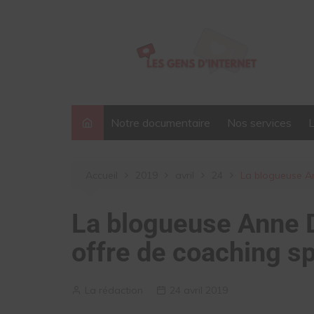
Aller
au
contenu
Notre documentaire
Nos services
Accueil
2019
avril
24
La blogueuse An
La blogueuse Anne 
offre de coaching sp
La rédaction
24 avril 2019