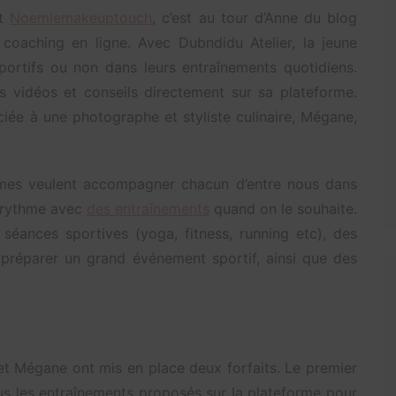
t
Noemiemakeuptouch
, c’est au tour d’Anne du blog
oaching en ligne. Avec Dubndidu Atelier, la jeune
portifs ou non dans leurs entraînements quotidiens.
es vidéos et conseils directement sur sa plateforme.
ciée à une photographe et styliste culinaire, Mégane,
mmes veulent accompagner chacun d’entre nous dans
e rythme avec
des entraînements
quand on le souhaite.
s séances sportives (yoga, fitness, running etc), des
e préparer un grand événement sportif, ainsi que des
t Mégane ont mis en place deux forfaits. Le premier
s les entraînements proposés sur la plateforme pour