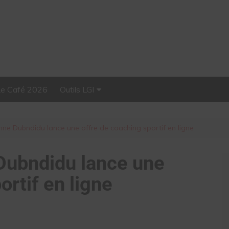
Le Café 2026
Outils LGI
Stellar, plateforme
d’influence tout-en-un
ne Dubndidu lance une offre de coaching sportif en ligne
Dubndidu lance une
ortif en ligne