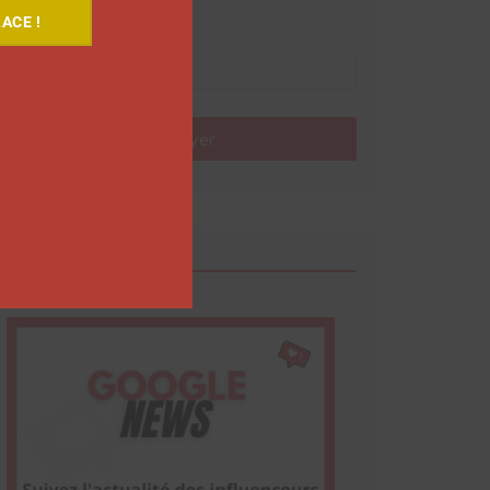
ACE !
Nom
Envoyer
Google News