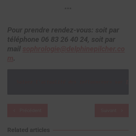
***
Pour prendre rendez-vous: soit par
téléphone 06 83 26 40 24, soit par
mail
sophrologie@delphinepilcher.co
m
.
Suivez l'actualité des influenceurs sur
Twi
Navigation
Précédent
Suivant
de
l’article
Related articles