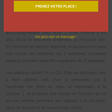
semaines/mois.
PRENEZ VOTRE PLACE !
Comme je fais entièrement du sur-mesure, chaque
programme est propre à chaque personne. Mon
accompagnement peut durer 2 mois, comme 6 ou
Ne plus voir ce message !
plus. Nous le décidons ensemble; je n’impose rien.
En fonction du besoin exprimé, nous pouvons nous
voir toutes les semaines ou 2 semaines, certaines
séances peuvent aussi être espacées de 3 semaines.
Les séances durent 1h ou 2h. Elles se déroulent soit
à mon cabinet, soit chez la personne, soit à
l’extérieur (en plein air, dans un restaurant, à la
piscine…). Je propose des choses en fonction de ce
qui me semble pertinent par rapport à la situation,
nous en discutons et la personne choisit.