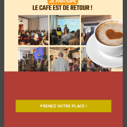
7 séries sur les influenceurs et les
réseaux sociaux à regarder cet été sur
Netflix
Clara Phelippeaux
5 août 2026
PRENEZ VOTRE PLACE !
Pour le lancement de Croquez le
Monde®, McDonald’s a convié des