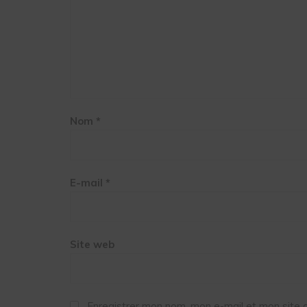
Nom
*
E-mail
*
Site web
Enregistrer mon nom, mon e-mail et mon site 