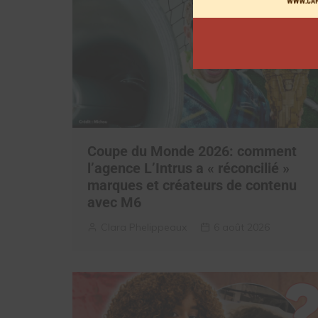
Coupe du Monde 2026: comment
l’agence L’Intrus a « réconcilié »
marques et créateurs de contenu
avec M6
Clara Phelippeaux
6 août 2026