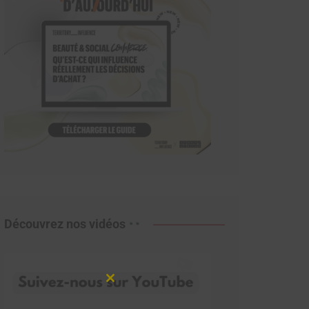
Découvrez nos vidéos
Close
this
module