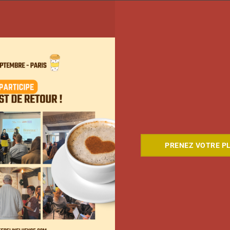
Comment le Grand JD a
PRENEZ VOTRE PL
complètement réinventé son
contenu sur YouTube
Clara Phelippeaux
6 août 2026