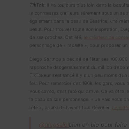
TikTok
. Il va toujours plus loin dans la beauf
le connaissez d’ailleurs sûrement sous un aut
également dans la peau de Béatrice, une mère
beauf. Pour trouver toute son inspiration, Die
de ses proches. Cet été,
le créateur de conte
personnage de « racaille », pour proposer un 
Diego Sarthou a décidé de fêter ses 100.00
rapproche dangereusement du million d’abonné
TikTokeur s’est lancé il y a un peu moins d’u
fou. Pour remercier des 100k, les gars, vous 
Vous savez, c’est l’été qui arrive. Ça va être l
la peau de son personnage. « Je vais vous p
l’été », poursuit-il avant tout dévoiler.
Le vidé
@diegsalbi
Lien en bio pour faire 