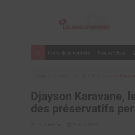
Aller
au
contenu
Notre documentaire
Nos services
Accueil
2022
juillet
5
Djayson Karavan
Djayson Karavane, l
des préservatifs pe
La rédaction
5 juillet 2022