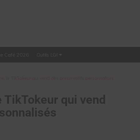
Le Café 2026
Outils LGI
Stellar, plateforme
d’influence tout-en-un
e, le TikTokeur qui vend des préservatifs personnalisés
e TikTokeur qui vend
rsonnalisés