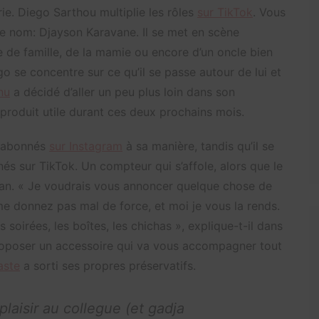
erie. Diego Sarthou multiplie les rôles
sur TikTok
. Vous
re nom: Djayson Karavane. Il se met en scène
 de famille, de la mamie ou encore d’un oncle bien
go se concentre sur ce qu’il se passe autour de lui et
nu
a décidé d’aller un peu plus loin dans son
produit utile durant ces deux prochains mois.
0 abonnés
sur Instagram
à sa manière, tandis qu’il se
s sur TikTok. Un compteur qui s’affole, alors que le
n an. « Je voudrais vous annoncer quelque chose de
me donnez pas mal de force, et moi je vous la rends.
es soirées, les boîtes, les chichas », explique-t-il dans
roposer un accessoire qui va vous accompagner tout
aste
a sorti ses propres préservatifs.
plaisir au collegue (et gadja