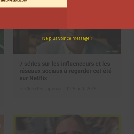
Ne plus voir ce message !
7 séries sur les influenceurs et les
réseaux sociaux à regarder cet été
sur Netflix
Clara Phelippeaux
5 août 2026