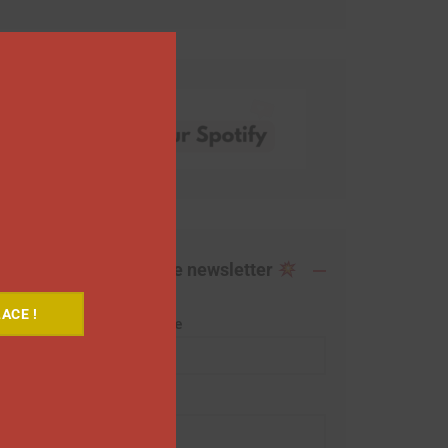
this
module
Abonnez-vous à notre newsletter
ACE !
Adresse de messagerie
Prénom