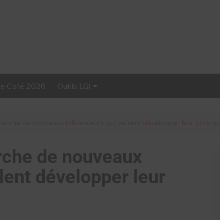
Le Café 2026
Outils LGI
Stellar, plateforme
d’influence tout-en-un
cherche de nouveaux influenceurs qui veulent développer leur podcas
erche de nouveaux
lent développer leur