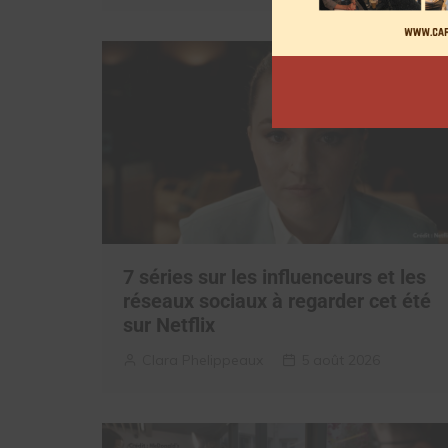
7 séries sur les influenceurs et les
réseaux sociaux à regarder cet été
sur Netflix
Clara Phelippeaux
5 août 2026