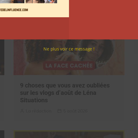
Ne plus voir ce message !
9 choses que vous avez oubliées
sur les vlogs d’août de Léna
Situations
La rédaction
5 août 2026