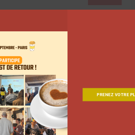
PRENEZ VOTRE PL
Comment le Grand JD a
complètement réinventé son
contenu sur YouTube
Clara Phelippeaux
6 août 2026