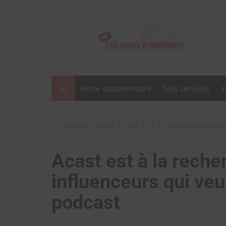
Aller
au
contenu
Notre documentaire
Nos services
Accueil
2022
juin
9
Acast est à la re
Acast est à la rech
influenceurs qui veu
podcast