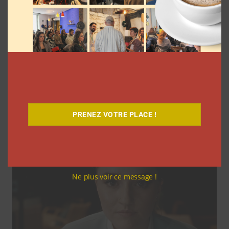
Coupe du Monde 2026: comment
l’agence L’Intrus a « réconcilié »
marques et créateurs de contenu avec
M6
Clara Phelippeaux
6 août 2026
PRENEZ VOTRE PLACE !
Ne plus voir ce message !