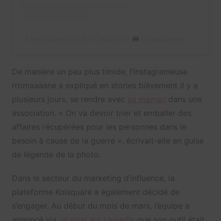
A post shared by LÉA CAMILLERI
(@leacamilleri__)
De manière un peu plus timide, l’instagrameuse
rromaaaane a expliqué en stories bièvement il y a
plusieurs jours, se rendre avec
sa maman
dans une
association. « On va devoir trier et emballer des
affaires récupérées pour les personnes dans le
besoin à cause de la guerre », écrivait-elle en guise
de légende de la photo.
Dans le secteur du marketing d’influence, la
plateforme Kolsquare a également décidé de
s’engager. Au début du mois de mars, l’équipe a
annoncé via
un post sur LinkedIn
que son outil était