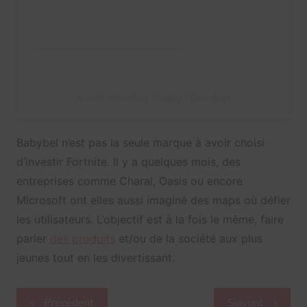
A post shared by Doigby (@doigby)
Babybel n’est pas la seule marque à avoir choisi
d’investir Fortnite. Il y a quelques mois, des
entreprises comme Charal, Oasis ou encore
Microsoft ont elles aussi imaginé des maps où défier
les utilisateurs. L’objectif est à la fois le même, faire
parler
des produits
et/ou de la société aux plus
jeunes tout en les divertissant.
Navigation
Précédent
Suivant