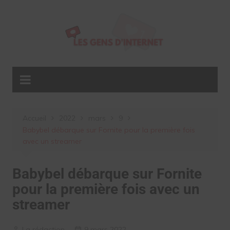
Aller
au
contenu
Accueil
2022
mars
9
Babybel débarque sur Fornite pour la première fois
avec un streamer
Babybel débarque sur Fornite
pour la première fois avec un
streamer
La rédaction
9 mars 2022