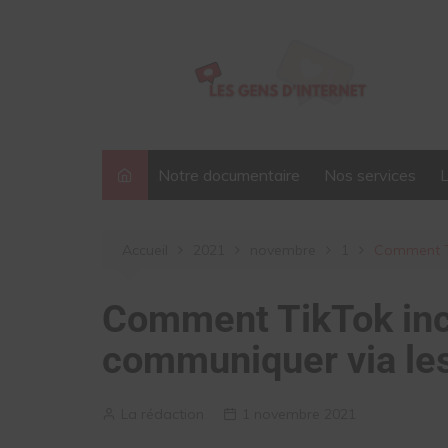
Aller
au
contenu
Notre documentaire
Nos services
Accueil
2021
novembre
1
Comment Ti
Comment TikTok inc
communiquer via les
La rédaction
1 novembre 2021