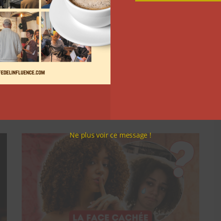
Comment le Grand JD a
complètement réinventé son
contenu sur YouTube
Clara Phelippeaux
6 août 2026
Ne plus voir ce message !