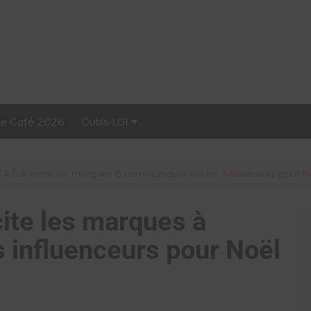
Le Café 2026
Outils LGI
Stellar, plateforme
d’influence tout-en-un
kTok incite les marques à communiquer via les influenceurs pour N
ite les marques à
 influenceurs pour Noël