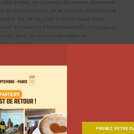
uis des années, les créateurs de contenu deviennent
re de consommateurs. Ils se tournent régulièrement
roduit. Sur TikTok, c’est la même chose. C’est
n avant son hashtag #TikTokMadeMeBuyIt où plus de
hashtag réunit de nombreuses vidéos de
tels produits.
Suivant
PRENEZ VOTRE PL