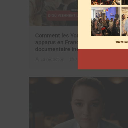
Comment les YouTubeurs sont
apparus en France, découvrez le
documentaire inédit
La rédaction
7 août 2026