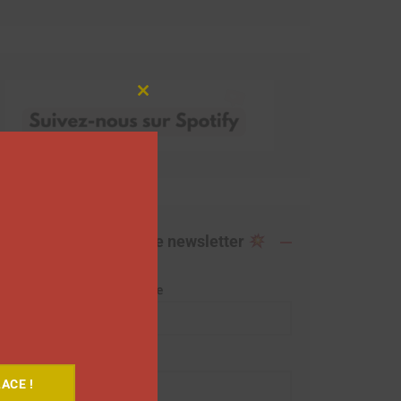
Close
this
module
Abonnez-vous à notre newsletter
Adresse de messagerie
Prénom
ACE !