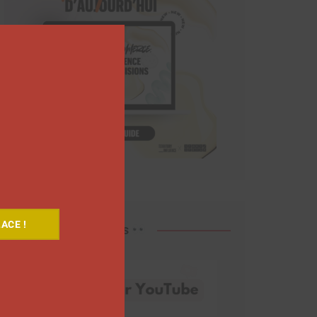
Close
this
module
ACE !
Découvrez nos vidéos