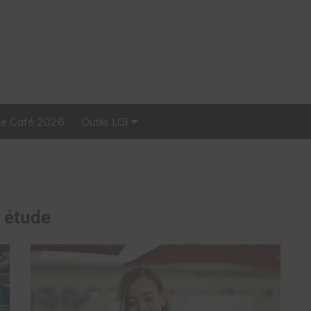
Le Café 2026
Outils LGI
Stellar, plateforme
d’influence tout-en-un
:
étude