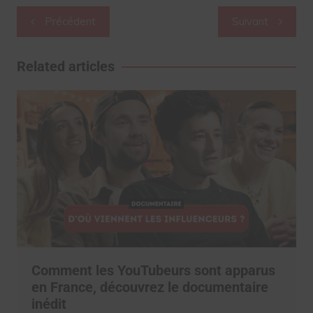
Navigation
Précédent
Suivant
de
l’article
Related articles
Comment les YouTubeurs sont apparus
en France, découvrez le documentaire
inédit