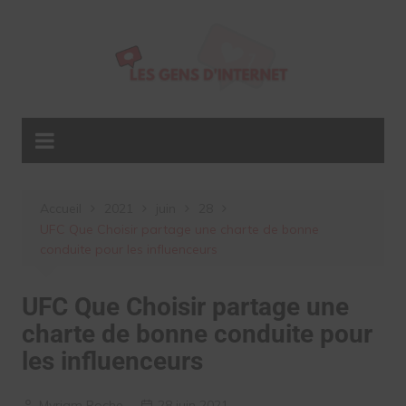
Aller
au
contenu
Accueil
2021
juin
28
UFC Que Choisir partage une charte de bonne
conduite pour les influenceurs
UFC Que Choisir partage une
charte de bonne conduite pour
les influenceurs
Myriam Roche
28 juin 2021