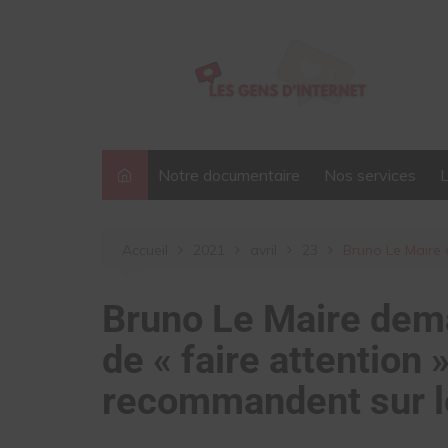
Aller
au
contenu
Notre documentaire
Nos services
Accueil
2021
avril
23
Bruno Le Maire 
Bruno Le Maire dem
de « faire attention »
recommandent sur l