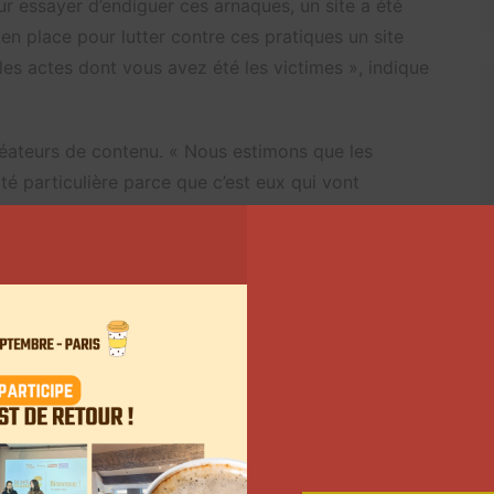
 essayer d’endiguer ces arnaques, un site a été
n place pour lutter contre ces pratiques un site
les actes dont vous avez été les victimes », indique
réateurs de contenu. « Nous estimons que les
é particulière parce que c’est eux qui vont
ienter l’acte d’achat et la consommation vers tel ou
l à tous les influenceurs qui ont un impact
es: prenez vos responsabilités. »
Suivant