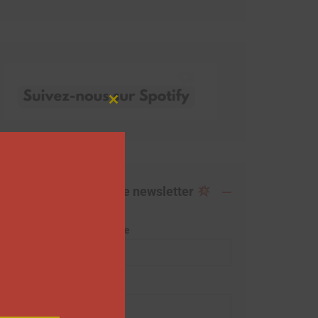
Close
this
module
Abonnez-vous à notre newsletter
Adresse de messagerie
Prénom