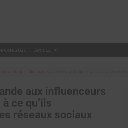
Le Café 2026
Outils LGI
Stellar, plateforme
d’influence tout-en-un
demande aux influenceurs de « faire attention » à ce qu’ils recomma
ande aux influenceurs
 à ce qu’ils
es réseaux sociaux