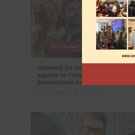
Comment les YouTubeurs sont
apparus en France, découvrez le
documentaire inédit
La rédaction
7 août 2026