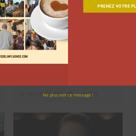
PRENEZ VOTRE PL
Comment le Grand JD a
complètement réinventé son
contenu sur YouTube
Clara Phelippeaux
6 août 2026
Ne plus voir ce message !