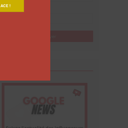
ACE !
Nom
Envoyer
Google News