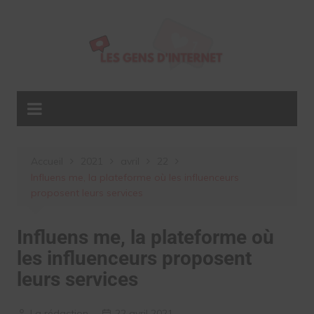
Aller
au
contenu
Accueil
2021
avril
22
Influens me, la plateforme où les influenceurs
proposent leurs services
Influens me, la plateforme où
les influenceurs proposent
leurs services
La rédaction
22 avril 2021