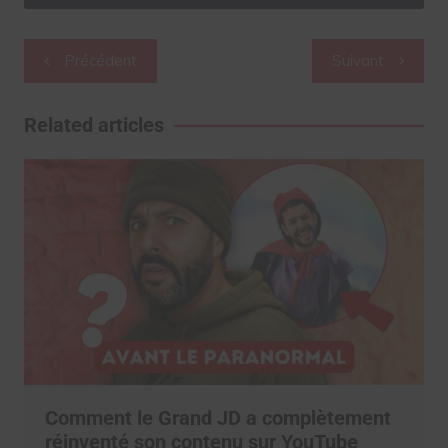
Navigation
Précédent
Suivant
de
l’article
Related articles
Comment le Grand JD a complètement
réinventé son contenu sur YouTube