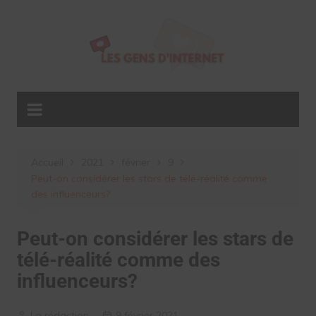
Aller
au
contenu
Accueil
2021
février
9
Peut-on considérer les stars de télé-réalité comme
des influenceurs?
Peut-on considérer les stars de
télé-réalité comme des
influenceurs?
La rédaction
9 février 2021