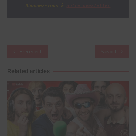
Abonnez-vous à
notre newsletter
Navigation
Précédent
Suivant
de
l’article
Related articles