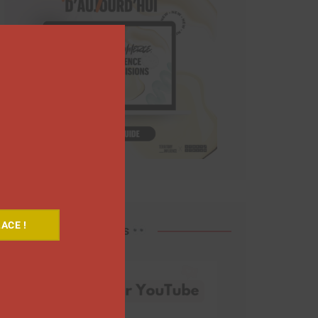
Close
this
module
ACE !
Découvrez nos vidéos