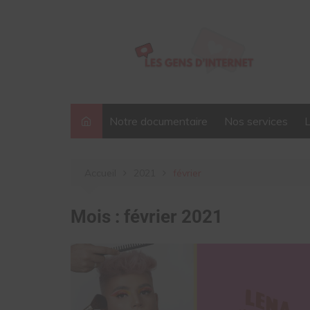
Aller
au
contenu
Notre documentaire
Nos services
Accueil
2021
février
Mois :
février 2021