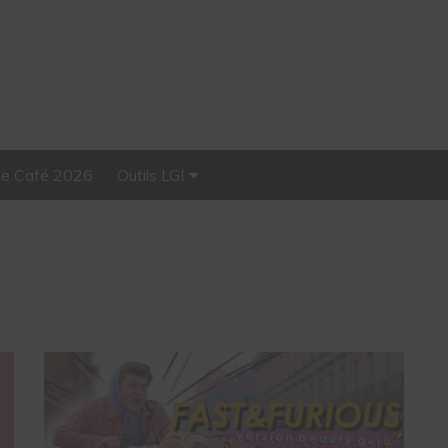
Le Café 2026
Outils LGI
Stellar, plateforme
d’influence tout-en-un