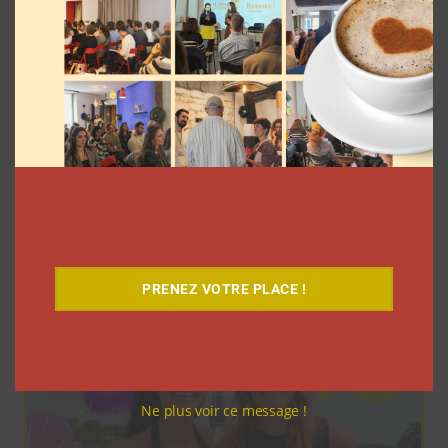
Pour le lancement de Croquez le
Monde®, McDonald’s a convié des
influenceurs pour une « expérience
unique »
La rédaction
4 août 2026
PRENEZ VOTRE PLACE !
Ne plus voir ce message !