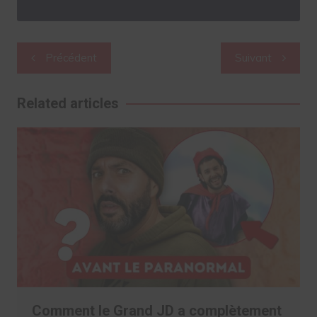
Navigation
Précédent
Suivant
de
l’article
Related articles
Comment le Grand JD a complètement