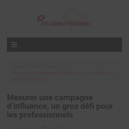
Aller
au
contenu
Accueil
2020
juin
3
Mesurer une campagne d’influence, un gros défi pour
les professionnels
Mesurer une campagne
d’influence, un gros défi pour
les professionnels
La rédaction
3 juin 2020