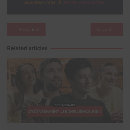
Abonnez-vous à
notre newsletter
Navigation
Précédent
Suivant
de
l’article
Related articles