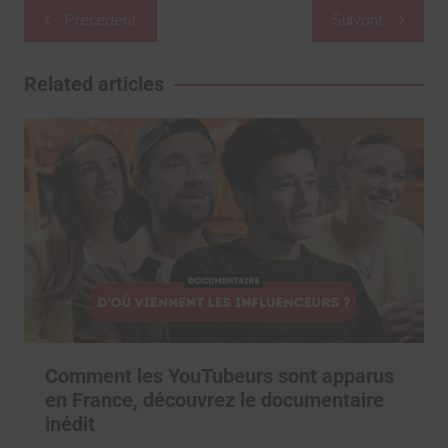
Navigation
Précédent
Suivant
de
l’article
Related articles
Comment les YouTubeurs sont apparus
en France, découvrez le documentaire
inédit