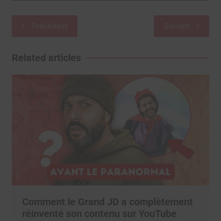
Navigation
Précédent
Suivant
de
l’article
Related articles
Comment le Grand JD a complètement
réinventé son contenu sur YouTube