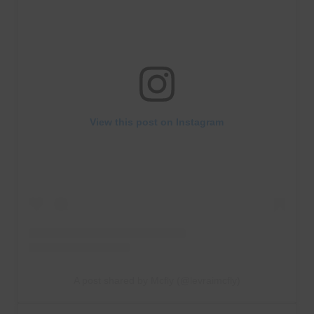
View this post on Instagram
A post shared by Mcfly (@levraimcfly)