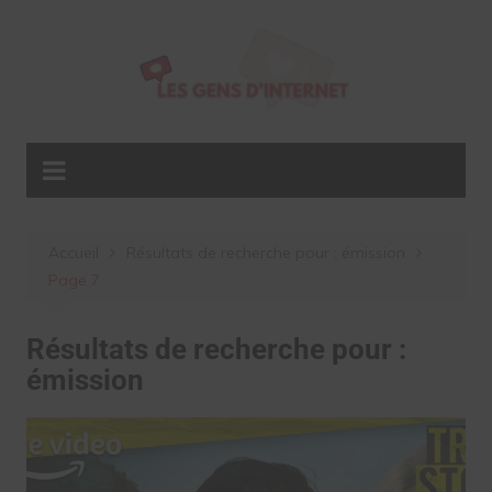
Aller
au
contenu
Accueil
Résultats de recherche pour : émission
Page 7
Résultats de recherche pour :
émission