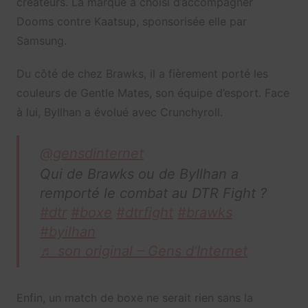
créateurs. La marque a choisi d’accompagner
Dooms contre Kaatsup, sponsorisée elle par
Samsung.
Du côté de chez Brawks, il a fièrement porté les
couleurs de Gentle Mates, son équipe d’esport. Face
à lui, ByIlhan a évolué avec Crunchyroll.
@gensdinternet
Qui de Brawks ou de ByIlhan a
remporté le combat au DTR Fight ?
#dtr
#boxe
#dtrfight
#brawks
#byilhan
♬ son original – Gens d’Internet
Enfin, un match de boxe ne serait rien sans la