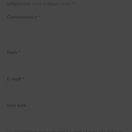
obligatoires sont indiqués avec
*
Commentaire
*
Nom
*
E-mail
*
Site web
Enregistrer mon nom, mon e-mail et mon site dans le