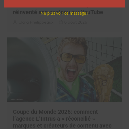
Comment le Grand JD a complètement
réinventé son contenu sur YouTube
Ne plus voir ce message !
Clara Phelippeaux
6 août 2026
Coupe du Monde 2026: comment
l’agence L’Intrus a « réconcilié »
marques et créateurs de contenu avec