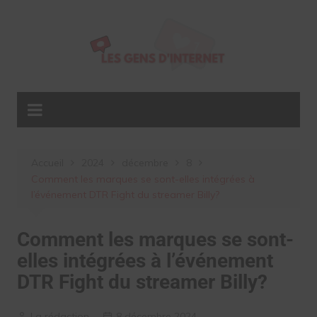
Aller
au
contenu
Accueil
2024
décembre
8
Comment les marques se sont-elles intégrées à
l’événement DTR Fight du streamer Billy?
Comment les marques se sont-
elles intégrées à l’événement
DTR Fight du streamer Billy?
La rédaction
8 décembre 2024