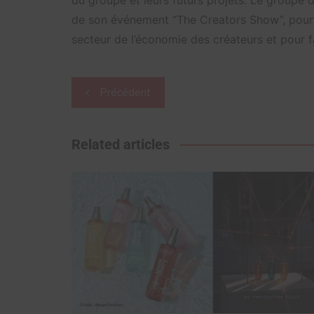
de son événement “The Creators Show”, pour d
secteur de l’économie des créateurs et pour fa
Navigation
Précédent
de
l’article
Related articles