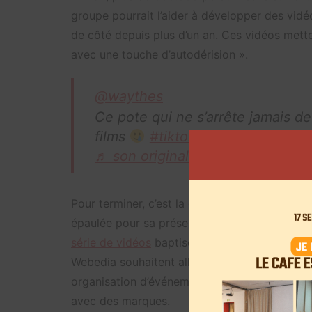
groupe pourrait l’aider à développer des vidé
de côté depuis plus d’un an. Ces vidéos mett
avec une touche d’autodérision ».
@waythes
Ce pote qui ne s’arrête jamais d
films
#tiktokmusic
♬ son original – Wayti
Pour terminer, c’est la chanteuse Lorie qui de
épaulée pour sa présence sur les réseaux soci
série de vidéos
baptisée
Franchement » sur Dr
Webedia souhaitent aller plus loin: création
organisation d’événements dédiés à la santé
avec des marques.