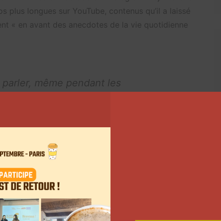
os plus longues sur YouTube, contenus qu’il a laissé
ent « en avant des anecdotes de la vie quotidienne
e parler, même pendant les
vient un talent exclusif chez Webedia. Elle sera
aux, où elle est déjà. Lorie présente par exemple
une
.Good!. Pour l’année à venir, la chanteuse et
 de contenus hebdomadaires sur ses réseaux sociaux,
 des femmes et développement de partenariats 360°