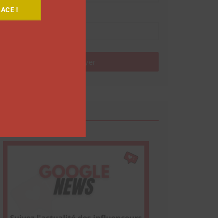
ACE !
Nom
Envoyer
Google News