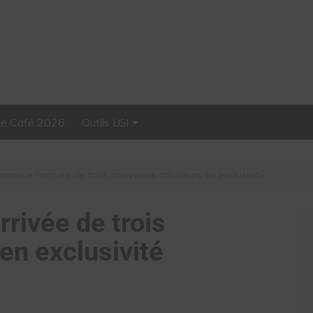
Le Café 2026
Outils LGI
Stellar, plateforme
d’influence tout-en-un
once l’arrivée de trois nouveaux créateurs en exclusivité
rivée de trois
en exclusivité