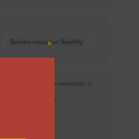
Close
this
module
Abonnez-vous à notre newsletter
Adresse de messagerie
Prénom