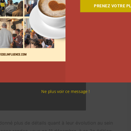
PRENEZ VOTRE PL
Ne plus voir ce message !
onné plus de détails quant à leur évolution au sein
 donne rendez-vous ce 11 décembre, à sa 3e édition