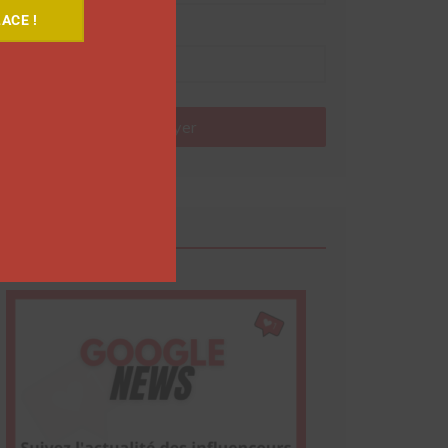
ACE !
Nom
Envoyer
Google News