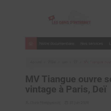
Aller
au
contenu
Notre documentaire
Nos services
Accueil
2024
juin
27
MV Tiangue ouvr
MV Tiangue ouvre s
vintage à Paris, Deï
Clara Phelippeaux
27 juin 2024