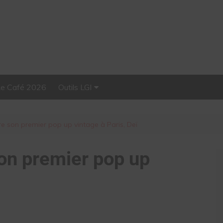
Le Café 2026
Outils LGI
Stellar, plateforme
d’influence tout-en-un
e son premier pop up vintage à Paris, Deï
on premier pop up