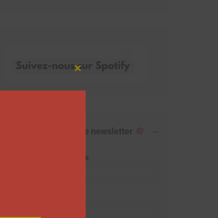
Close
this
module
Abonnez-vous à notre newsletter
Adresse de messagerie
Prénom