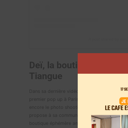
A post shared by mv 
Deï, la boutique éphémè
Tiangue
Dans sa dernière vidéo
YouTube
, publiée le 
premier pop up à Paris: la visite du potentiel
encore le photo shooting des différents vête
propose à sa communauté une sélection de vê
boutique éphémère aménagée pour l’occasion, 