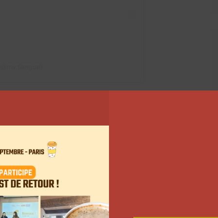
(@mv.tiangue)
re de l’influenceuse MV
26 juin, MV Tiangue dévoile les préparatifs de son
 local, ses réflexions autour de l’aménagement, ou
ments… Passionnée par la mode, elle souhaite
tements vintages. Elle les convie tous dans une
un espace qu’elle a appelé Deï, qui signifie Dieu en