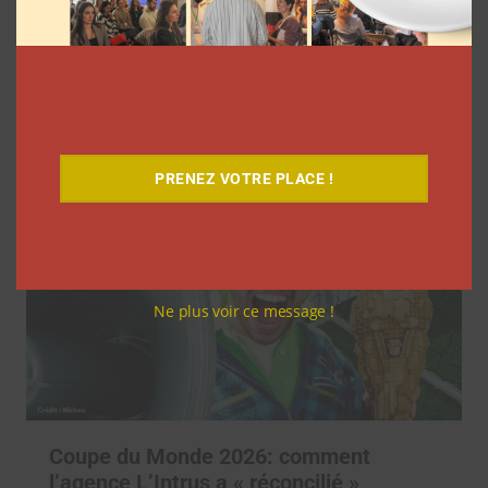
Comment le Grand JD a complètement
réinventé son contenu sur YouTube
Clara Phelippeaux
6 août 2026
PRENEZ VOTRE PLACE !
Ne plus voir ce message !
Coupe du Monde 2026: comment
l’agence L’Intrus a « réconcilié »