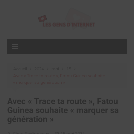
Aller
au
contenu
Accueil
2024
mai
15
Avec « Trace ta route », Fatou Guinea souhaite
« marquer sa génération »
Avec « Trace ta route », Fatou
Guinea souhaite « marquer sa
génération »
Clara Phelippeaux
15 mai 2024