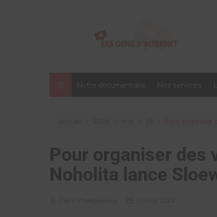
Aller
au
contenu
Notre documentaire
Nos services
Accueil
2024
mai
15
Pour organiser 
Pour organiser des v
Noholita lance Sloe
Clara Phelippeaux
15 mai 2024