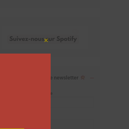
Close
this
module
Abonnez-vous à notre newsletter
Adresse de messagerie
Prénom