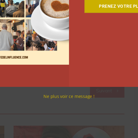
PRENEZ VOTRE PL
illas de luxe, de réserver des excursions sur la terre
gerie… Dans les commentaires, certains utilisateurs
r contre, il y aura des offres inférieur à 25k la
aux
. Noholita a répondu que oui, sans vraiment
ook de Noholita pour 15 euros. Dans ce livre, elle
 à voir sur l’île d’Ibiza. Vous pouvez l’acheter
ici
.
Suivant
Ne plus voir ce message !