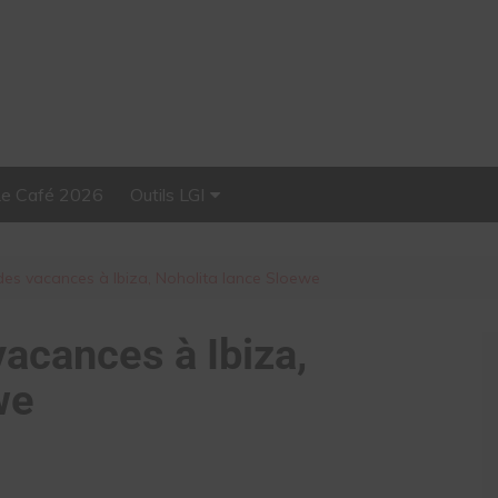
Le Café 2026
Outils LGI
Stellar, plateforme
d’influence tout-en-un
des vacances à Ibiza, Noholita lance Sloewe
acances à Ibiza,
we