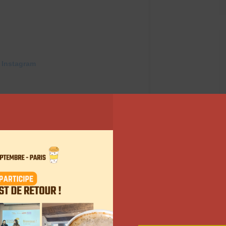
 Instagram
Callen (@noholita)