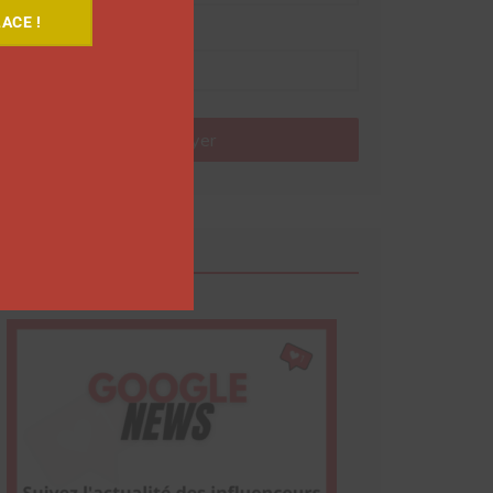
ACE !
Nom
Envoyer
Google News