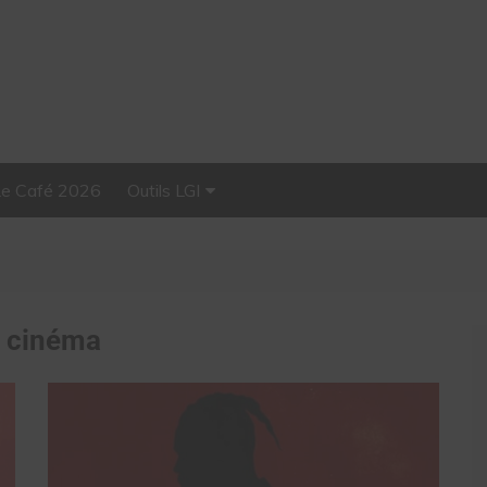
Le Café 2026
Outils LGI
Stellar, plateforme
d’influence tout-en-un
:
cinéma