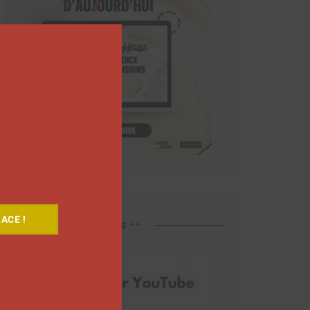
Close
this
module
ACE !
Découvrez nos vidéos