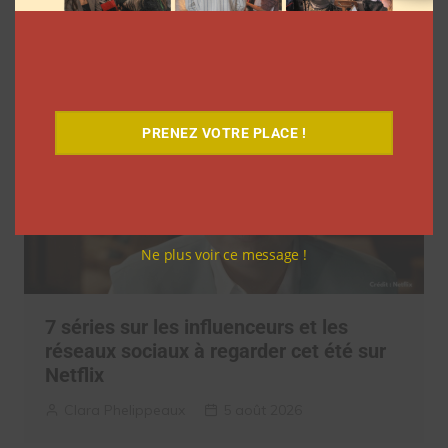
Clara Phelippeaux
6 août 2026
PRENEZ VOTRE PLACE !
Ne plus voir ce message !
7 séries sur les influenceurs et les
réseaux sociaux à regarder cet été sur
Netflix
Clara Phelippeaux
5 août 2026