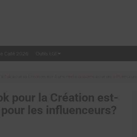
Le Café 2026
Outils LGI
Stellar, plateforme
d’influence tout-en-un
Tok pour la Création est-il une réelle aubaine pour les influenceurs
 pour la Création est-
e pour les influenceurs?