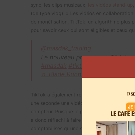
sync, les clips musicaux,
les vidéos stand-up
(de type vlog). » Les vidéos en collaboratio
de monétisation. TikTok, un algorithme plus 
pour savoir ceux qui sont éligibles et ceux qu
@masdak_trading
Le nouveau programme Tiktok pou
#masdak
#tiktokbeta
#contrat
♬ Blade Runner 2049 – Synthw
TikTok a également retravaillé son système d
une seconde une vidéo et la visionner plusieu
compteur. Puisque le programme se base sur c
a donc réfléchi à faire évoluer cet outil. « 
comptabilisés qu’une seule fois », peut-on lir