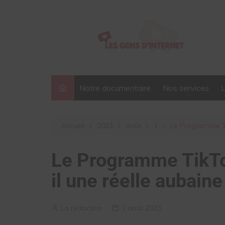
Aller
au
contenu
Notre documentaire
Nos services
Accueil
2023
août
1
Le Programme Tik
Le Programme TikTok
il une réelle aubain
La rédaction
1 août 2023