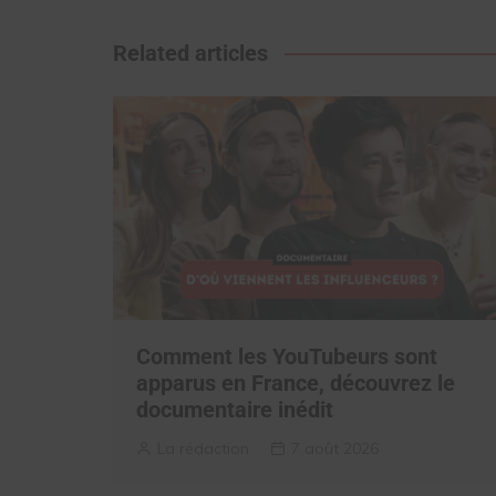
de
l’article
Related articles
Comment les YouTubeurs sont
apparus en France, découvrez le
documentaire inédit
La rédaction
7 août 2026