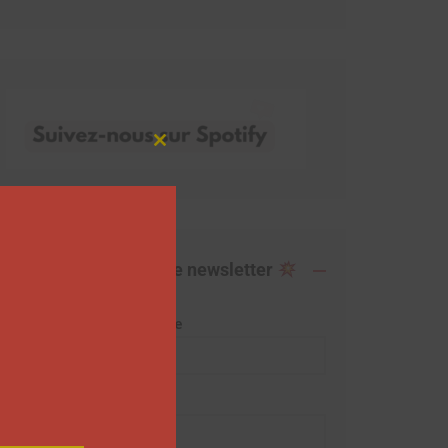
Close
this
module
Abonnez-vous à notre newsletter
Adresse de messagerie
Prénom