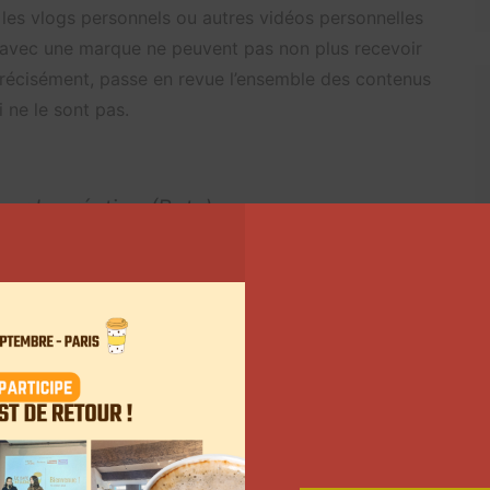
, les vlogs personnels ou autres vidéos personnelles
n avec une marque ne peuvent pas non plus recevoir
précisément, passe en revue l’ensemble des contenus
i ne le sont pas.
r la création (Beta)
ave Goose
e comptabilisation de vues. Jusqu’à présent, regarder
rs, permettait facilement de faire monter son
ette donnée pour monétiser les vidéos, l’application
Les vues d’une vidéo d’un même compte seront
e dans les conditions
du contrat.
Au sein même d’une