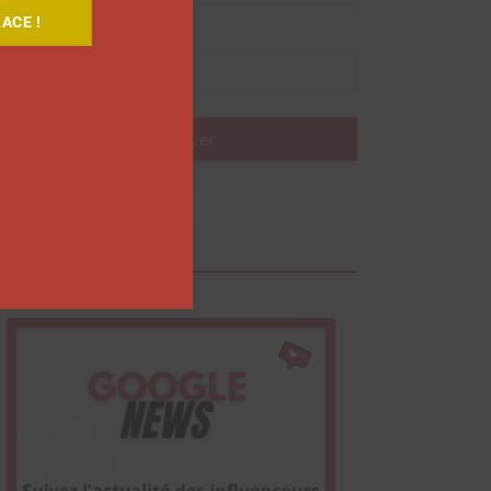
ACE !
Nom
Envoyer
Google News