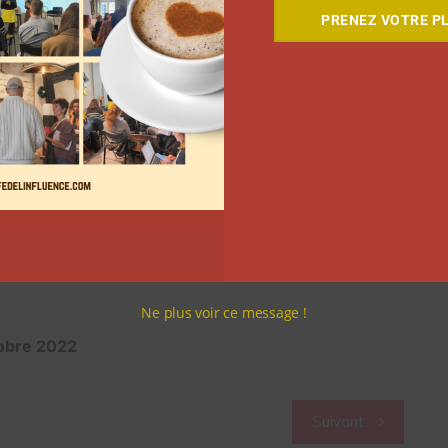
monétisées et les vues qui ne le sont pas.
PRENEZ VOTRE PL
i:activity:6985868369056964608?
ate%3A%28V2%2Curn%3Ali%3Aactivity%3A698586836
 procédé. «
TikTok nous dit juste que ce sont des
mes à leurs conditions générales. Sur notre vidéo à
que seulement 4 millions de ces vues sont éligibles.
puisque le Watch Time nous indique que 25% des
rait plutôt donné 2M de vues éligibles au lieu des 4M
Ne plus voir ce message !
ctobre 2022
Suivant