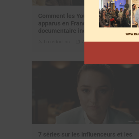
Comment les YouTubeurs sont
apparus en France, découvrez le
documentaire inédit
La rédaction
7 août 2026
7 séries sur les influenceurs et les