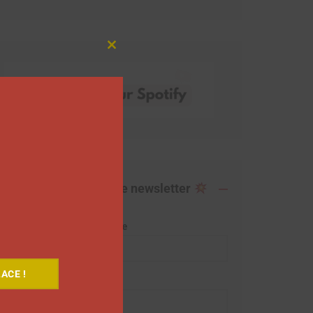
Close
this
module
Abonnez-vous à notre newsletter
Adresse de messagerie
ACE !
Prénom