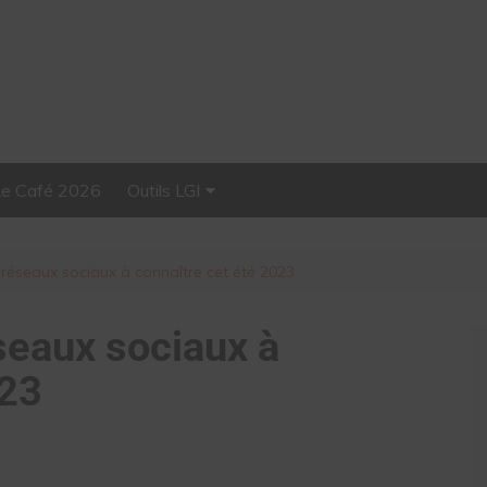
Le Café 2026
Outils LGI
Stellar, plateforme
d’influence tout-en-un
es réseaux sociaux à connaître cet été 2023
éseaux sociaux à
023