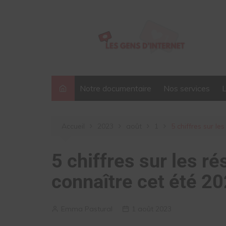
Aller
au
contenu
Notre documentaire
Nos services
Accueil
2023
août
1
5 chiffres sur l
5 chiffres sur les r
connaître cet été 2
Emma Pastural
1 août 2023