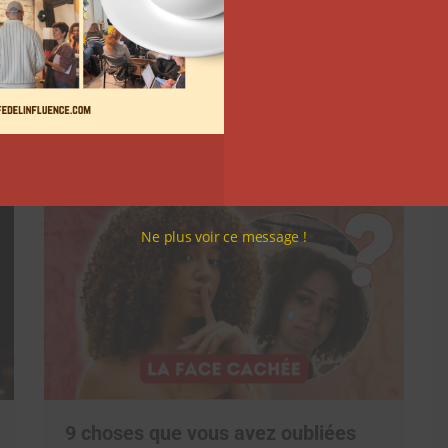
Comment le Grand JD a
complètement réinventé son
contenu sur YouTube
Clara Phelippeaux
6 août 2026
Ne plus voir ce message !
9 choses que vous avez oubliées