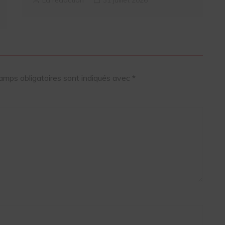
La rédaction
31 juillet 2026
amps obligatoires sont indiqués avec
*