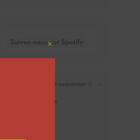
Close
this
module
Abonnez-vous à notre newsletter
Adresse de messagerie
Prénom