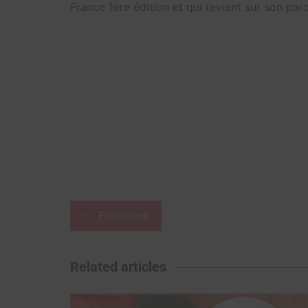
France 1ère édition et qui revient sur son par
Navigation
Précédent
de
l’article
Related articles