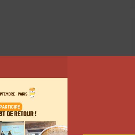
 l’équilibre entre la vie professionnelle et la vie
omment faire la part des choses ou encore comment