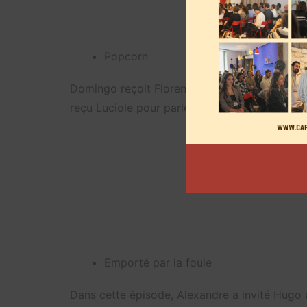
Popcorn
Domingo reçoit Florent Manaudou cette semai
reçu Luciole pour parler de association Ailero
Emporté par la foule
Dans cette épisode, Alexandre a invité Hugo