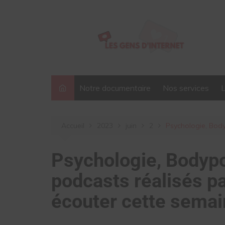
Aller
au
contenu
Notre documentaire
Nos services
Accueil
2023
juin
2
Psychologie, Body
Psychologie, Bodypo
podcasts réalisés pa
écouter cette sema