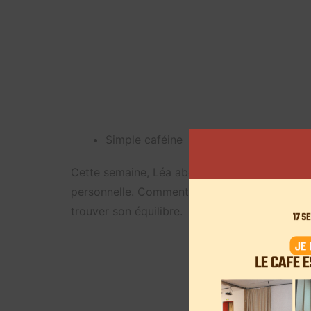
Simple caféine
Cette semaine, Léa aborde les sujets concernant
personnelle. Comment éviter un burn-out, c
trouver son équilibre.