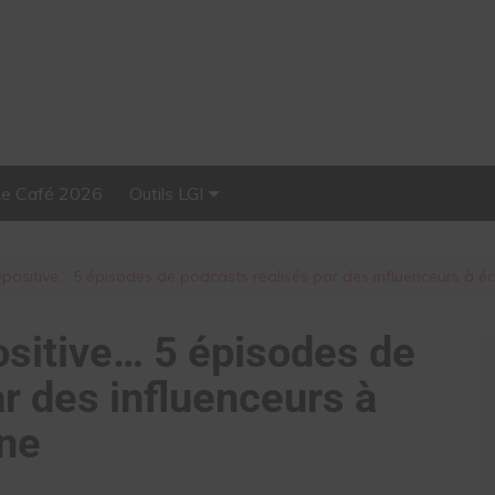
Le Café 2026
Outils LGI
Stellar, plateforme
d’influence tout-en-un
positive… 5 épisodes de podcasts réalisés par des influenceurs à é
sitive… 5 épisodes de
r des influenceurs à
ine