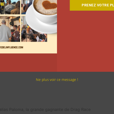
PRENEZ VOTRE PL
ne pour parler des JO de Paris 2024. Il a également
ns !
Ne plus voir ce message !
 alias Paloma, la grande gagnante de Drag Race