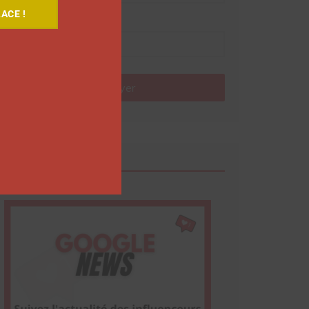
ACE !
Nom
Envoyer
Google News