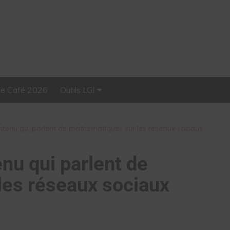
Le Café 2026
Outils LGI
Stellar, plateforme
d’influence tout-en-un
ntenu qui parlent de mathématiques sur les réseaux sociaux
nu qui parlent de
les réseaux sociaux