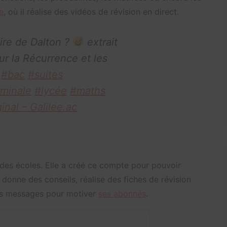
e
, où il réalise des vidéos de révision en direct.
oire de Dalton ?
extrait
r la Récurrence et les
3
#bac
#suites
rminale
#lycée
#maths
inal – Galilee.ac
 des écoles. Elle a créé ce compte pour pouvoir
donne des conseils, réalise des fiches de révision
des messages pour motiver
ses abonnés
.