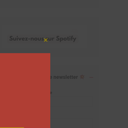
Close
this
module
Abonnez-vous à notre newsletter
Adresse de messagerie
Prénom