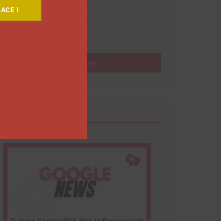
ACE !
Nom
Envoyer
Google News