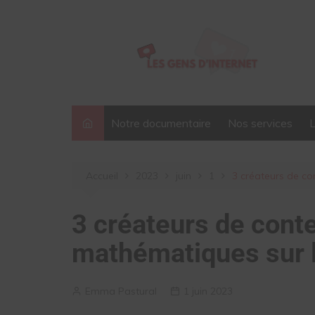
Aller
au
contenu
Notre documentaire
Nos services
Accueil
2023
juin
1
3 créateurs de co
3 créateurs de conte
mathématiques sur 
Emma Pastural
1 juin 2023