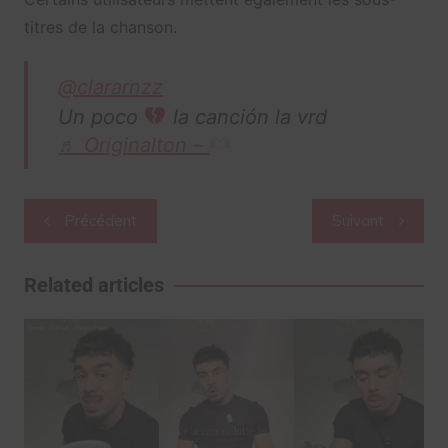
titres de la chanson.
@clararnzz
Un poco
la canción la vrd
♬ Originalton –
Navigation
Précédent
Suivant
de
l’article
Related articles