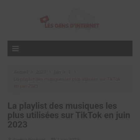
Aller
au
contenu
Accueil
2023
juin
1
La playlist des musiques les plus utilisées sur TikTok
en juin 2023
La playlist des musiques les
plus utilisées sur TikTok en juin
2023
Emma Pastural
1 juin 2023