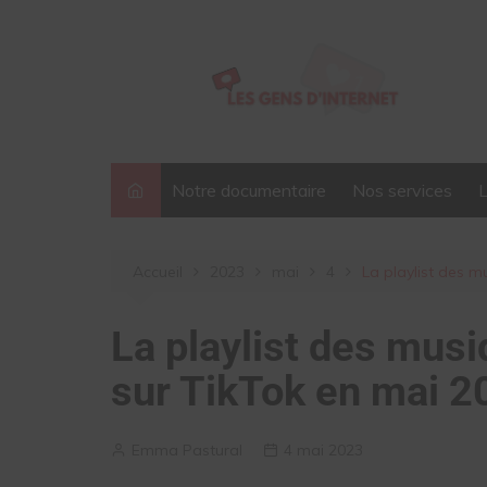
Aller
au
contenu
Notre documentaire
Nos services
Accueil
2023
mai
4
La playlist des m
La playlist des musi
sur TikTok en mai 2
Emma Pastural
4 mai 2023