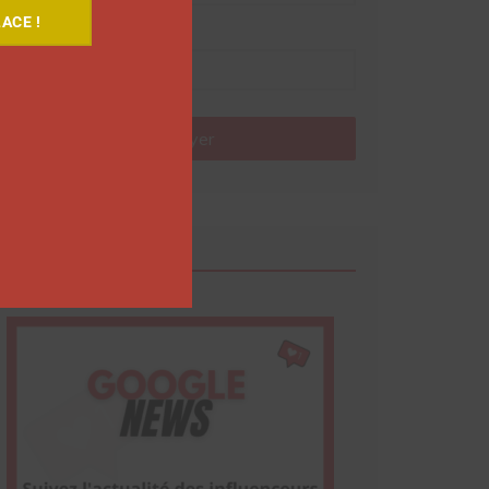
ACE !
Nom
Envoyer
Google News