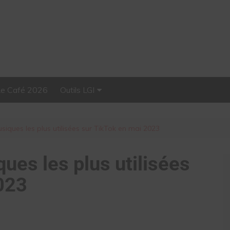
Le Café 2026
Outils LGI
Stellar, plateforme
d’influence tout-en-un
usiques les plus utilisées sur TikTok en mai 2023
ques les plus utilisées
023