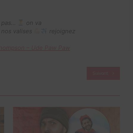
s pas…
on va
 nos valises
rejoignez
 Thompson – Ude Paw Paw
Suivant