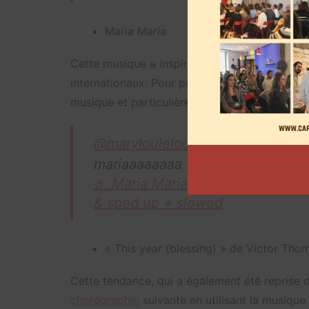
Maria Maria
Cette musique a inspiré plus de 664.000 vid
internationaux. Pour participer à cette tendan
musique et particulièrement sur les paroles «
@marylouleloup
mariaaaaaaaa
♬ Maria Maria (feat. The Produc
& sped up + slowed
« This year (blessing) » de Victor Th
Cette tendance, qui a également été reprise 
chorégraphie
suivante en utilisant la musiqu