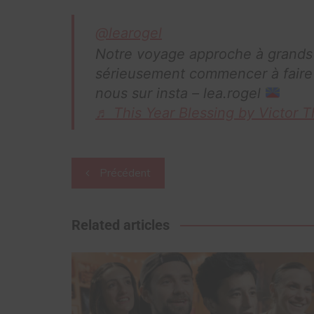
@learogel
Notre voyage approche à grand
sérieusement commencer à faire
nous sur insta – lea.rogel
♬ This Year Blessing by Victor
Navigation
Précédent
de
l’article
Related articles