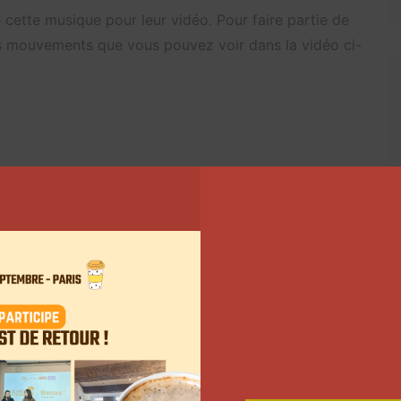
isé cette musique pour leur vidéo. Pour faire partie de
s mouvements que vous pouvez voir dans la vidéo ci-
tilisateurs travaillent à deux et synchronisent leurs