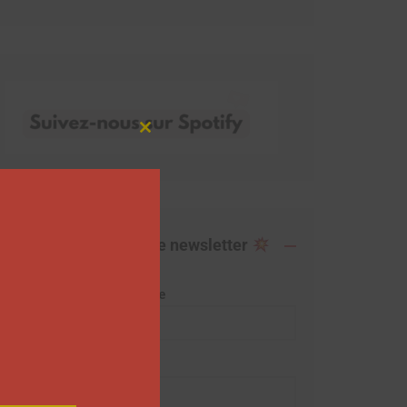
Close
this
module
Abonnez-vous à notre newsletter
Adresse de messagerie
Prénom