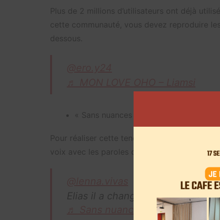
Plus de 2 millions d’utilisateurs ont déjà util
cette communauté, vous devez reproduire le
dessous.
@ero.y24
♬ MON LOVE OHO – Liamsi
« Sans nuances » de WarEnd
Pour réaliser cette tendance, la majorité des u
voix avec les paroles de la musique.
@lenna.vivas
Elias il a changé…
♬ Sans nuances – WarEnd