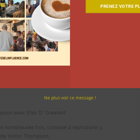
PRENEZ VOTRE PL
éos
à travers le monde
, touchant ainsi des utilisateurs
ce, il suffit également de faire du playback sur la
 Maria Maria ».
t G&B) (sped up) – Santana
Ne plus voir ce message !
ompson avec
Ehis ‘D’ Greatest
de nombreuses fois, consiste à reproduire
la
e de Victor Thompson.