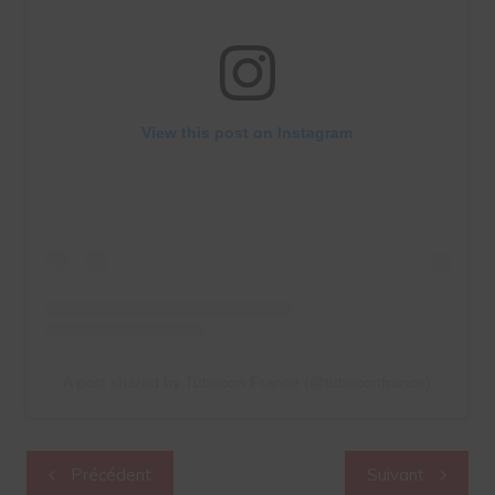
View this post on Instagram
A post shared by Tubecon France (@tubeconfrance)
Navigation
Précédent
Suivant