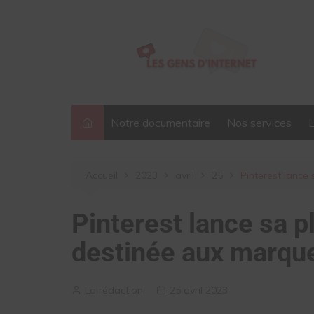
Aller
au
contenu
Notre documentaire
Nos services
Accueil
2023
avril
25
Pinterest lance
Pinterest lance sa 
destinée aux marqu
La rédaction
25 avril 2023