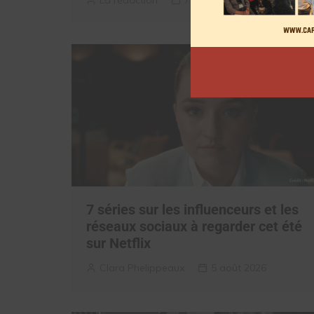
La rédaction
7 août 2026
7 séries sur les influenceurs et les
réseaux sociaux à regarder cet été
sur Netflix
Clara Phelippeaux
5 août 2026