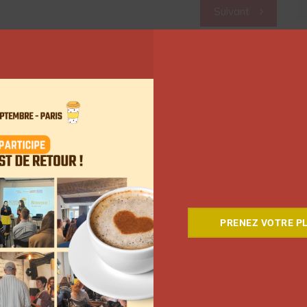
Suivant
PRENEZ VOTRE PL
Comment le Grand JD a
complètement réinventé son
contenu sur YouTube