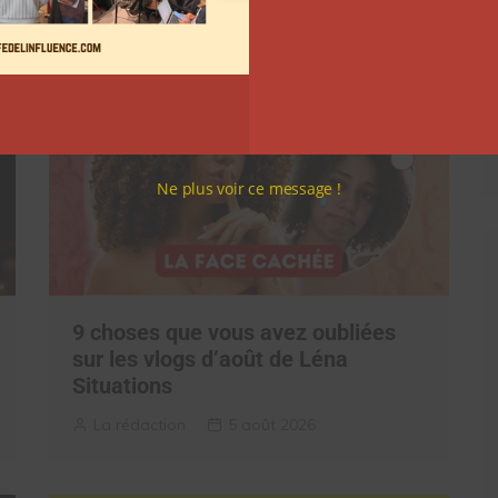
Clara Phelippeaux
6 août 2026
Ne plus voir ce message !
9 choses que vous avez oubliées
sur les vlogs d’août de Léna
Situations
La rédaction
5 août 2026