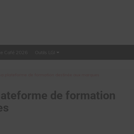
Le Café 2026
Outils LGI
Stellar, plateforme
d’influence tout-en-un
 sa plateforme de formation destinée aux marques
plateforme de formation
es