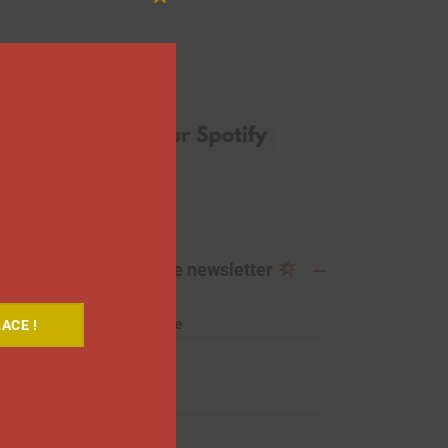
Close
this
module
Abonnez-vous à notre newsletter
Adresse de messagerie
ACE !
Prénom