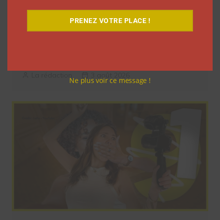
PRENEZ VOTRE PLACE !
Dans ses vlogs d’août, Léna Situations
offre 500 euros chaque jour à un
abonné
La rédaction
3 août 2026
Ne plus voir ce message !