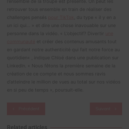
l’ensemble de la troupe est présente. On peut les
retrouver tous ensemble en train de réaliser des
challenges pensés
pour TikTok
, du type « il y en a
un ici qui… » et dire une chose inavouable sur une
personne dans la vidéo. «
L’objectif? Divertir
une
communauté
et créer des contenus amusants tout
en gardant notre authenticité qui fait notre force au
quotidien
« , indique Chloé dans une publication sur
LinkedIn. « N
ous fêtons la première semaine de la
création de ce compte et nous sommes ravis
d’atteindre le million de vues au total sur nos vidéos
en si peu de temps », poursuit-elle.
Navigation
Précédent
Suivant
de
l’article
Related articles