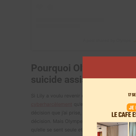
A post shared by Olympe
Pourquoi Olympe a-t-ell
suicide assisté?
Si Lily a voulu revenir en vidéo, plus en détai
cyberharcèlement
qu’elle subit actuellement. 
décision que j’ai prise, qui a été difficile à p
décision. Mais Olympe ne va pas rentrer dans 
qu’elle se sent seule et qu’elle est épuisée, m