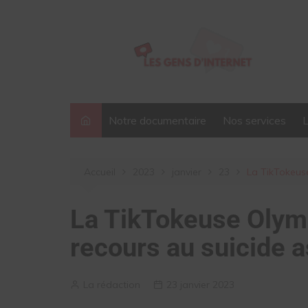
Aller
au
contenu
Notre documentaire
Nos services
Accueil
2023
janvier
23
La TikTokeuse
La TikTokeuse Olymp
recours au suicide as
La rédaction
23 janvier 2023