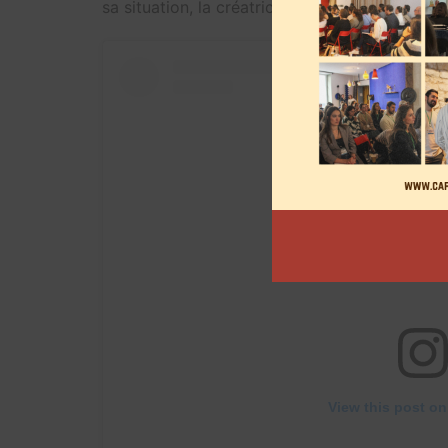
sa situation, la créatrice de contenu sait qu’il 
View this post on