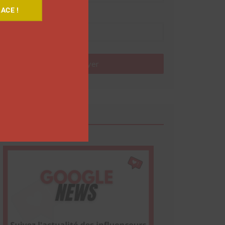
ACE !
Nom
Envoyer
Google News