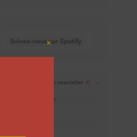
Close
this
module
Abonnez-vous à notre newsletter
Adresse de messagerie
Prénom