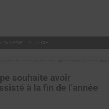
Le Café 2026
Outils LGI
Stellar, plateforme
d’influence tout-en-un
 Olympe souhaite avoir recours au suicide assisté à la fin de l’anné
e souhaite avoir
sisté à la fin de l’année