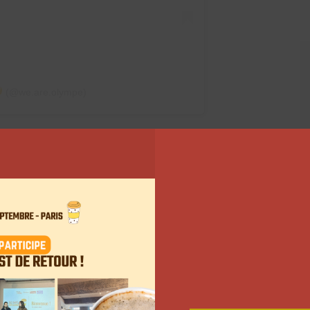
(@we.are.olympe)
e décidé d’avoir recours au
ls sur son choix, c’est pour tenter de faire stopper
le
« Ce n’est pas un débat. C’est ma vie. C’est une
rendre », poursuit-elle, avant de tenter d’expliquer sa
les détails.
Sa communauté
apprend simplement
ais que ce sont des raisons parmi tant d’autres. Malgré