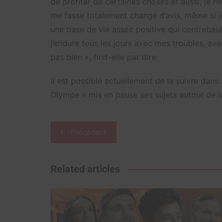
de profiter de certaines choses et aussi, je 
me fasse totalement changé d’avis, même si je
une base de vie assez positive qui contrebal
j’endure tous les jours avec mes troubles, a
pas bien », finit-elle par dire.
Il est possible actuellement de la suivre da
Olympe a mis en pause ses sujets autour de l
Navigation
Précédent
de
l’article
Related articles