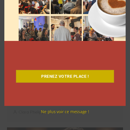
PRENEZ VOTRE PLACE !
Coupe du Monde 2026: comment
l’agence L’Intrus a « réconcilié »
marques et créateurs de contenu avec
M6
Ne plus voir ce message !
Clara Phelippeaux
6 août 2026