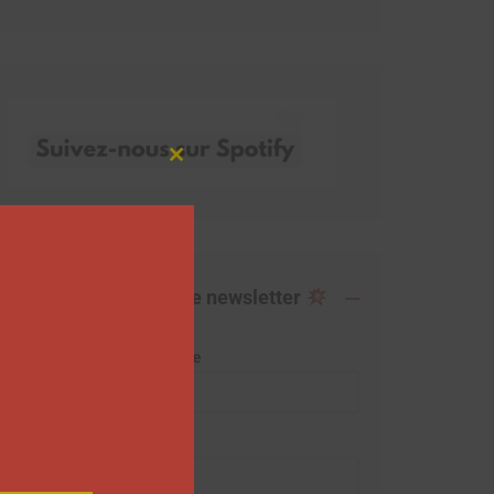
Close
this
module
Abonnez-vous à notre newsletter
Adresse de messagerie
Prénom