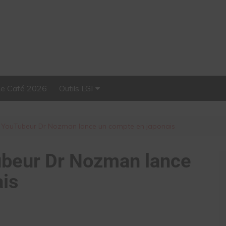
Le Café 2026
Outils LGI
Stellar, plateforme
d’influence tout-en-un
le YouTubeur Dr Nozman lance un compte en japonais
ubeur Dr Nozman lance
ais