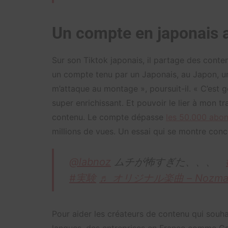
Un compte en japonais 
Sur son Tiktok japonais, il partage des contenu
un compte tenu par un Japonais, au Japon, une
m’attaque au montage », poursuit-il. « C’est g
super enrichissant. Et pouvoir le lier à mon tr
contenu. Le compte dépasse
les 50.000 abo
millions de vues. Un essai qui se montre con
@labnoz
ムチが怖すぎた、、、
#実験
♬ オリジナル楽曲 – Nozma
Pour aider les créateurs de contenu qui souha
langues, des entreprises en France comme Cop