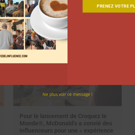
7 séries sur les influenceurs et les
PRENEZ VOTRE PL
réseaux sociaux à regarder cet été
sur Netflix
Clara Phelippeaux
5 août 2026
Ne plus voir ce message !
Pour le lancement de Croquez le
Monde®, McDonald’s a convié des
influenceurs pour une « expérience