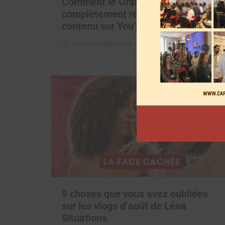
Comment le Grand JD a
complètement réinventé son
contenu sur YouTube
Clara Phelippeaux
6 août 2026
9 choses que vous avez oubliées
sur les vlogs d’août de Léna
Situations