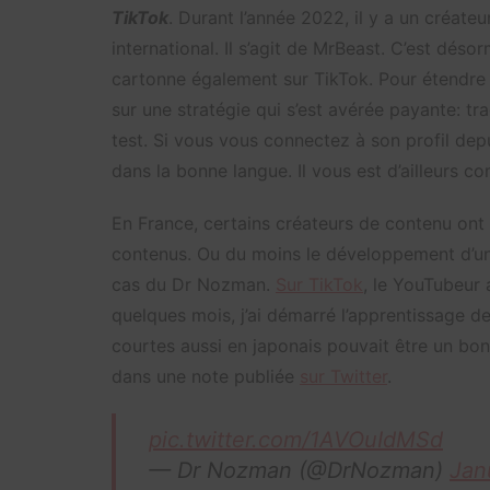
TikTok
. Durant l’année 2022, il y a un créateu
international. Il s’agit de MrBeast. C’est déso
cartonne également sur TikTok. Pour étendre
sur une stratégie qui s’est avérée payante: tr
test. Si vous vous connectez à son profil dep
dans la bonne langue. Il vous est d’ailleurs c
En France, certains créateurs de contenu ont 
contenus. Ou du moins le développement d’un
cas du Dr Nozman.
Sur TikTok
, le YouTubeur 
quelques mois, j’ai démarré l’apprentissage de
courtes aussi en japonais pouvait être un bon
dans une note publiée
sur Twitter
.
pic.twitter.com/1AVOuIdMSd
— Dr Nozman (@DrNozman)
Jan