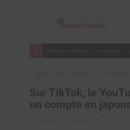
Aller
au
contenu
Notre documentaire
Nos services
Accueil
2023
janvier
12
Sur TikTok, 
Sur TikTok, le YouT
un compte en japon
La rédaction
12 janvier 2023