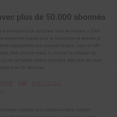
avec plus de 50.000 abonnés
s similaires à ce qu’il peut faire en France. « C’est
 interprète m’aide pour la traduction et ensuite je
énial d’apprendre une nouvelle langue, c’est un défi
avail, c’est encore mieux », conclut le créateur de
nnés
et certaines vidéos cumulent déjà plus de deux
cluant pour Dr Nozman.
#科学
#鞭
#サイエンス
n
iteraient traduire leurs contenus dans d’autres
yright Capital proposent leurs services ou bien