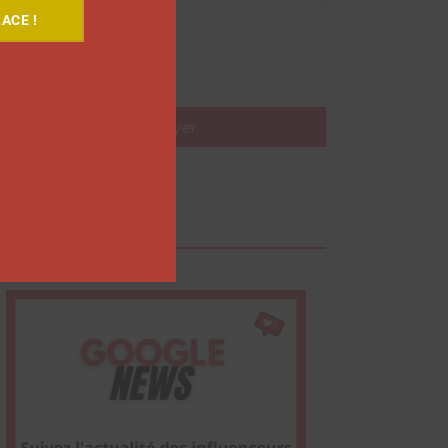
ACE !
Nom
Envoyer
Google News